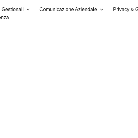
 Gestionali
Comunicazione Aziendale
Privacy &
enza
ale Sicuro:
 della Tua