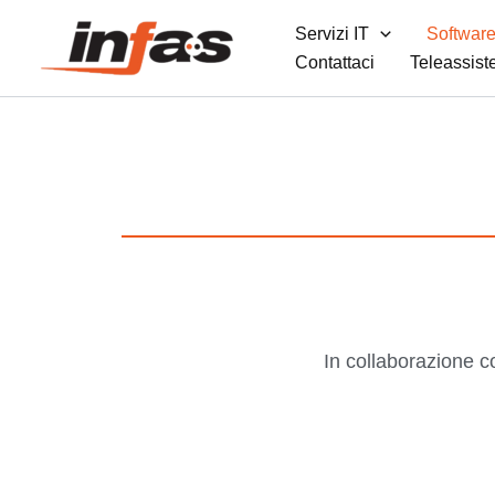
Vai
Servizi IT
Software
al
Contattaci
Teleassist
contenuto
In collaborazione 